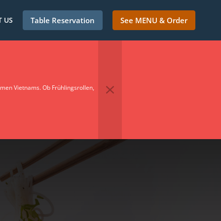
 US
Table Reservation
See MENU & Order
men Vietnams. Ob Frühlingsrollen,